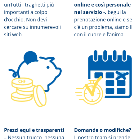
un
Tutti i traghetti più
online e così personale
importanti a colpo
nel servizio -.
b
egui la
d’occhio. Non devi
prenotazione online e se
cercare su innumerevoli
c’è un problema, siamo lì
siti web.
con il cuore e l’anima.
Prezzi equi e trasparenti
Domande o modifiche?
–
Nessun trucco, nessuna
Il nostro team si prende