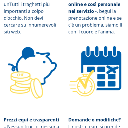
un
Tutti i traghetti più
online e così personale
importanti a colpo
nel servizio -.
b
egui la
d’occhio. Non devi
prenotazione online e se
cercare su innumerevoli
c’è un problema, siamo lì
siti web.
con il cuore e l’anima.
Prezzi equi e trasparenti
Domande o modifiche?
–
Nessun trucco, nessuna
Il nostro team si prende