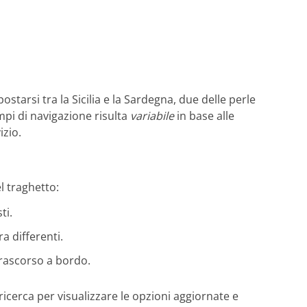
kompetent und zuverlässig. Die neuen
Reiseunterlagen habe ich rasch erhalten.
Herzlichen Dank an das gesamte Team für
die hervorragende Unterstützung. Gerne
wieder!
tarsi tra la Sicilia e la Sardegna, due delle perle
empi di navigazione risulta
variabile
in base alle
izio.
el traghetto:
ti.
a differenti.
trascorso a bordo.
ricerca per visualizzare le opzioni aggiornate e