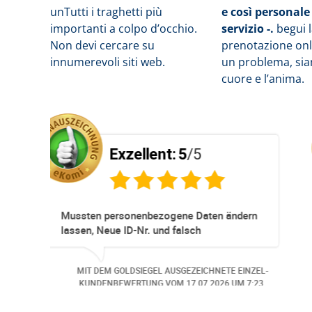
un
Tutti i traghetti più
e così personale
importanti a colpo d’occhio.
servizio -.
b
egui 
Non devi cercare su
prenotazione onli
innumerevoli siti web.
un problema, siam
cuore e l’anima.
5
/5
Exzellent:
5
/5
neller
Super Service. Schnell und unko
vationen und
r ohne Probleme.
nd wurde der
SGEZEICHNETE EINZEL-
MIT DEM GOLDSIEGEL AUSGEZEIC
emeldet. Auch aus
OM
06.07.2026
UM 13:57.
KUNDENBEWERTUNG VOM
30.06.
ei
fen.. Freundlich,