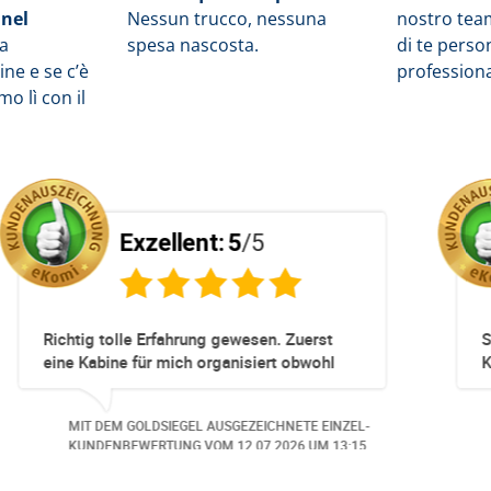
 nel
Nessun trucco, nessuna
nostro tea
la
spesa nascosta.
di te pers
ne e se c’è
profession
o lì con il
Exzellent:
5
/5
mpliziert!
Totz keinem Premium Zuggang hat un
Umbuchung perfekt und Zeitnah geklap
obwohl 3 Damen mit unserer Buchung 
beschäftigt waren hat alles geklappt -
HNETE EINZEL-
MIT DEM GOLDSIEGEL AUSGEZEICHNETE E
Danke speziell den 3 Damen!!!
2026
UM 14:07.
KUNDENBEWERTUNG VOM
23.06.2026
UM 