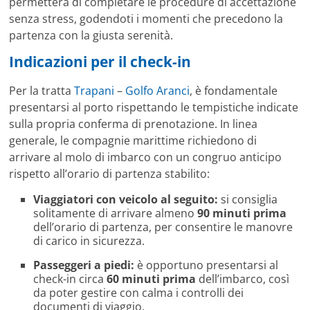
permetterà di completare le procedure di accettazione
senza stress, godendoti i momenti che precedono la
partenza con la giusta serenità.
Indicazioni per il check-in
Per la tratta
Trapani
–
Golfo Aranci
, è fondamentale
presentarsi al porto rispettando le tempistiche indicate
sulla propria conferma di prenotazione. In linea
generale, le compagnie marittime richiedono di
arrivare al molo di imbarco con un congruo anticipo
rispetto all’orario di partenza stabilito:
Viaggiatori con veicolo al seguito:
si consiglia
solitamente di arrivare almeno
90 minuti prima
dell’orario di partenza, per consentire le manovre
di carico in sicurezza.
Passeggeri a piedi:
è opportuno presentarsi al
check-in circa
60 minuti prima
dell’imbarco, così
da poter gestire con calma i controlli dei
documenti di viaggio.