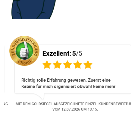
Exzellent:
5
/5
Richtig tolle Erfahrung gewesen. Zuerst eine
Kabine für mich organisiert obwohl keine mehr
Online verfügbar waren. Danach habe ich nochmals
eine Änderung gemacht in dem noch eine Person
NG
MIT DEM GOLDSIEGEL AUSGEZEICHNETE EINZEL-KUNDENBEWERTUNG
dazu gekommen ist, aber auch da sehr kompetent,
VOM
12.07.2026
UM 13:15.
freundlich, unkompliziert und sehr angenehme
Kommunikation um die Buchung abzuändern. Das
hat mir sehr gefallen und mir richtig Freude
bereitet. Vielen Dank an alle involvierten