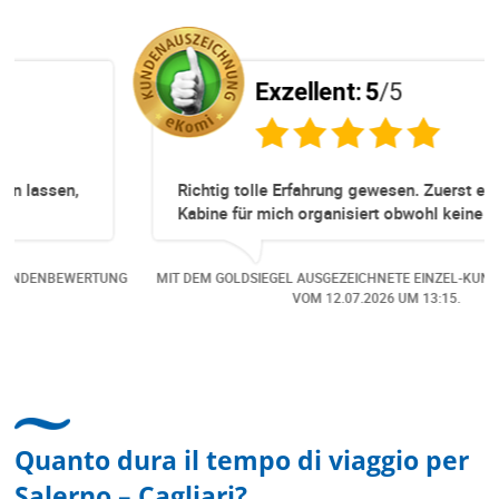
Exzellent:
5
/5
Richtig tolle Erfahrung gewesen. Zuerst eine
Kabine für mich organisiert obwohl keine mehr
Online verfügbar waren. Danach habe ich nochmals
eine Änderung gemacht in dem noch eine Person
NG
MIT DEM GOLDSIEGEL AUSGEZEICHNETE EINZEL-KUNDENBEWERTUNG
dazu gekommen ist, aber auch da sehr kompetent,
VOM
12.07.2026
UM 13:15.
freundlich, unkompliziert und sehr angenehme
Kommunikation um die Buchung abzuändern. Das
hat mir sehr gefallen und mir richtig Freude
bereitet. Vielen Dank an alle involvierten
Mitarbeitenden bei Cruise & Ferry Center AG. Bravo
Quanto dura il tempo di viaggio per
Salerno – Cagliari?