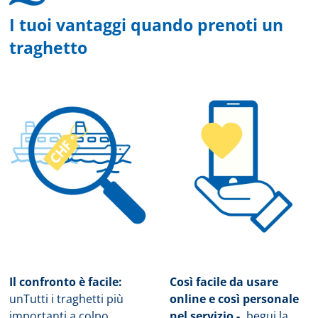
I tuoi vantaggi quando prenoti un
traghetto
Il confronto è facile:
Così facile da usare
un
Tutti i traghetti più
online e così personale
importanti a colpo
nel servizio -.
b
egui la