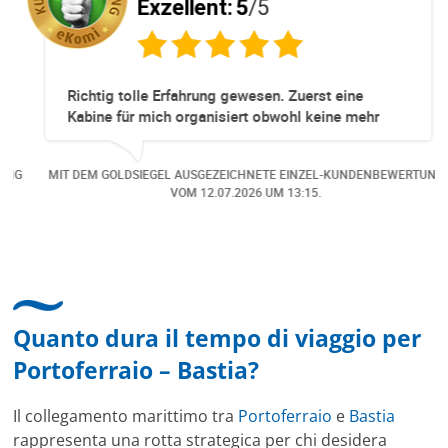
Exzellent:
5
/5
Richtig tolle Erfahrung gewesen. Zuerst eine
Kabine für mich organisiert obwohl keine mehr
Online verfügbar waren. Danach habe ich nochmals
eine Änderung gemacht in dem noch eine Person
NG
MIT DEM GOLDSIEGEL AUSGEZEICHNETE EINZEL-KUNDENBEWERTUNG
dazu gekommen ist, aber auch da sehr kompetent,
VOM
12.07.2026
UM 13:15.
freundlich, unkompliziert und sehr angenehme
Kommunikation um die Buchung abzuändern. Das
hat mir sehr gefallen und mir richtig Freude
bereitet. Vielen Dank an alle involvierten
Mitarbeitenden bei Cruise & Ferry Center AG. Bravo
Quanto dura il tempo di viaggio per
Portoferraio – Bastia?
Il collegamento marittimo tra
Portoferraio
e
Bastia
rappresenta una rotta strategica per chi desidera