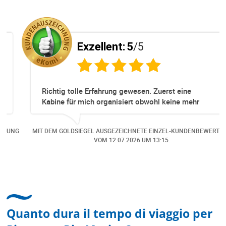
Exzellent:
5
/5
Richtig tolle Erfahrung gewesen. Zuerst eine
Kabine für mich organisiert obwohl keine mehr
Online verfügbar waren. Danach habe ich nochmals
eine Änderung gemacht in dem noch eine Person
NG
MIT DEM GOLDSIEGEL AUSGEZEICHNETE EINZEL-KUNDENBEWERTUNG
dazu gekommen ist, aber auch da sehr kompetent,
VOM
12.07.2026
UM 13:15.
freundlich, unkompliziert und sehr angenehme
Kommunikation um die Buchung abzuändern. Das
hat mir sehr gefallen und mir richtig Freude
bereitet. Vielen Dank an alle involvierten
Mitarbeitenden bei Cruise & Ferry Center AG. Bravo
Quanto dura il tempo di viaggio per