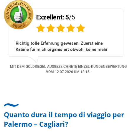
Exzellent:
5
/5
Richtig tolle Erfahrung gewesen. Zuerst eine
Kabine für mich organisiert obwohl keine mehr
Online verfügbar waren. Danach habe ich nochmals
eine Änderung gemacht in dem noch eine Person
NG
MIT DEM GOLDSIEGEL AUSGEZEICHNETE EINZEL-KUNDENBEWERTUNG
dazu gekommen ist, aber auch da sehr kompetent,
VOM
12.07.2026
UM 13:15.
freundlich, unkompliziert und sehr angenehme
Kommunikation um die Buchung abzuändern. Das
hat mir sehr gefallen und mir richtig Freude
bereitet. Vielen Dank an alle involvierten
Mitarbeitenden bei Cruise & Ferry Center AG. Bravo
Quanto dura il tempo di viaggio per
Palermo – Cagliari?