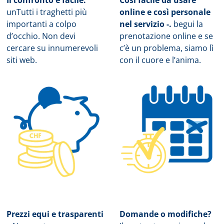
Il confronto è facile:
Così facile da usare
un
Tutti i traghetti più
online e così personale
importanti a colpo
nel servizio -.
b
egui la
d’occhio. Non devi
prenotazione online e se
cercare su innumerevoli
c’è un problema, siamo lì
siti web.
con il cuore e l’anima.
Prezzi equi e trasparenti
Domande o modifiche?