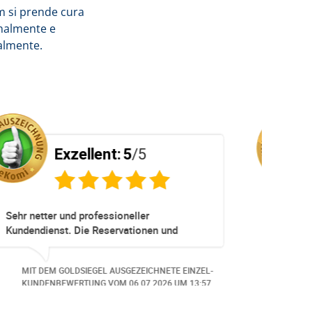
m si prende cura
onalmente e
almente.
Exzellent:
5
/5
unsere
Sehr empfehlenswerter Service! Die
appt -
gesamte Abwicklung verlief schnell,
g ***
unkompliziert und äusserst professionell.
 -
Auf meine Anliegen wurde umgehend
 EINZEL-
MIT DEM GOLDSIEGEL AUSGEZEICHNETE EINZEL
reagiert und individuelle Anpassungen
UM 16:05.
KUNDENBEWERTUNG VOM
12.06.2026
UM 8:52
wurden kundenorientiert umgesetzt. Die
Kommunikation war stets freundlich,