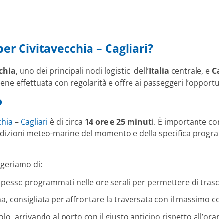
er Civitavecchia – Cagliari?
chia
, uno dei principali nodi logistici dell’
Italia
centrale, e
C
ne effettuata con regolarità e offre ai passeggeri l’opportuni
o
chia
–
Cagliari
è di circa
14 ore e 25 minuti
. È importante co
dizioni meteo-marine del momento e della specifica progr
ggeriamo di:
 spesso programmati nelle ore serali per permettere di trasc
a, consigliata per affrontare la traversata con il massimo 
olo, arrivando al porto con il giusto anticipo rispetto all’orar