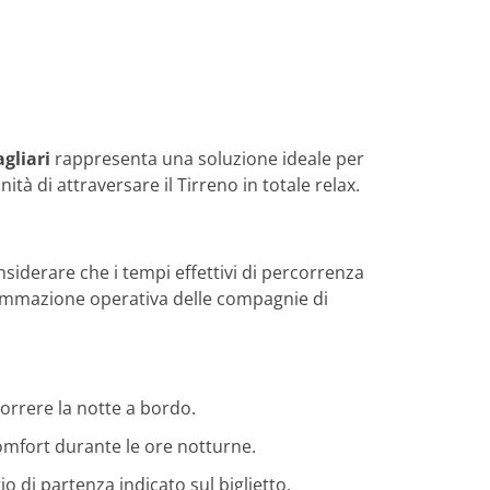
kompetent und zuverlässig. Die neuen
Reiseunterlagen habe ich rasch erhalten.
Herzlichen Dank an das gesamte Team für
die hervorragende Unterstützung. Gerne
wieder!
agliari
rappresenta una soluzione ideale per
tà di attraversare il Tirreno in totale relax.
nsiderare che i tempi effettivi di percorrenza
ammazione operativa delle compagnie di
orrere la notte a bordo.
comfort durante le ore notturne.
io di partenza indicato sul biglietto.