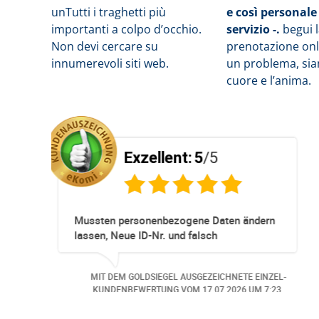
un
Tutti i traghetti più
e così personale
importanti a colpo d’occhio.
servizio -.
b
egui 
Non devi cercare su
prenotazione onli
innumerevoli siti web.
un problema, siam
cuore e l’anima.
t:
5
/5
Exzellent:
5
/
sioneller
Super Service. Schnell und un
ervationen und
mmer ohne Probleme.
Hund wurde der
 AUSGEZEICHNETE EINZEL-
MIT DEM GOLDSIEGEL AUSGEZ
ngemeldet. Auch aus
 VOM
06.07.2026
UM 13:57.
KUNDENBEWERTUNG VOM
30.
 bei
rufen.. Freundlich,