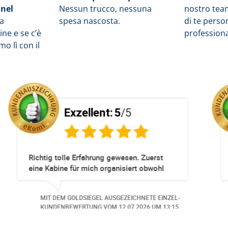
 nel
Nessun trucco, nessuna
nostro tea
la
spesa nascosta.
di te pers
ne e se c’è
profession
o lì con il
5
Exzellent:
5
/5
kompliziert!
Totz keinem Premium Zuggang hat 
Umbuchung perfekt und Zeitnah gekl
obwohl 3 Damen mit unserer Buchun
beschäftigt waren hat alles geklappt
EICHNETE EINZEL-
MIT DEM GOLDSIEGEL AUSGEZEICHNETE
Danke speziell den 3 Damen!!!
06.2026
UM 14:07.
KUNDENBEWERTUNG VOM
23.06.2026