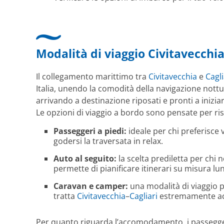
Modalità di viaggio Civitavecchia
Il collegamento marittimo tra
Civitavecchia
e
Cagli
Italia, unendo la comodità della navigazione nottur
arrivando a destinazione riposati e pronti a iniziar
Le opzioni di viaggio a bordo sono pensate per ri
Passeggeri a piedi:
ideale per chi preferisce 
godersi la traversata in relax.
Auto al seguito:
la scelta prediletta per chi
permette di pianificare itinerari su misura lu
Caravan e camper:
una modalità di viaggio p
tratta
Civitavecchia
–
Cagliari
estremamente acce
Per quanto riguarda l’accomodamento, i passegger