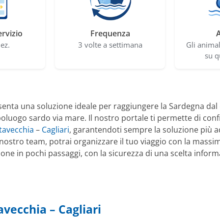
ervizio
Frequenza
A
ez.
3 volte a settimana
Gli anima
su q
enta una soluzione ideale per raggiungere la Sardegna dal c
poluogo sardo via mare. Il nostro portale ti permette di con
itavecchia
–
Cagliari
, garantendoti sempre la soluzione più ad
nostro team, potrai organizzare il tuo viaggio con la massima
ione in pochi passaggi, con la sicurezza di una scelta inform
avecchia – Cagliari