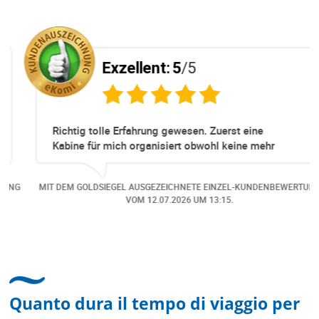
Exzellent:
5
/5
Richtig tolle Erfahrung gewesen. Zuerst eine
Kabine für mich organisiert obwohl keine mehr
Online verfügbar waren. Danach habe ich nochmals
eine Änderung gemacht in dem noch eine Person
NG
MIT DEM GOLDSIEGEL AUSGEZEICHNETE EINZEL-KUNDENBEWERTUNG
dazu gekommen ist, aber auch da sehr kompetent,
VOM
12.07.2026
UM 13:15.
freundlich, unkompliziert und sehr angenehme
Kommunikation um die Buchung abzuändern. Das
hat mir sehr gefallen und mir richtig Freude
bereitet. Vielen Dank an alle involvierten
Mitarbeitenden bei Cruise & Ferry Center AG. Bravo
Quanto dura il tempo di viaggio per