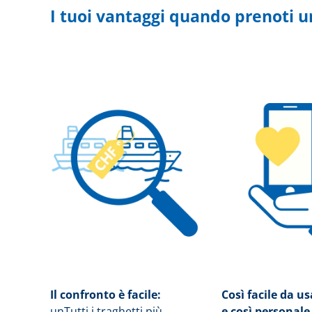
I tuoi vantaggi quando prenoti u
Il confronto è facile:
Così facile da u
un
Tutti i traghetti più
e così personale