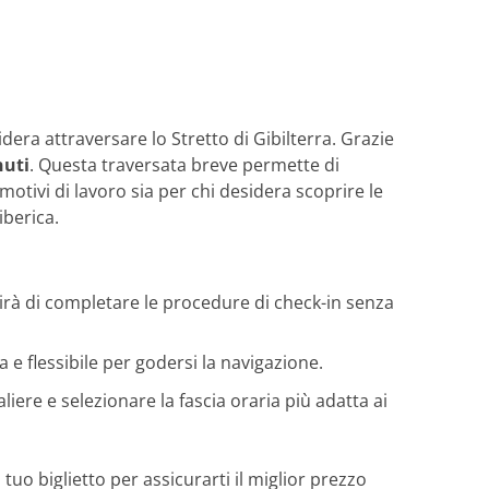
Reiseunterlagen habe ich rasch erhalten.
Herzlichen Dank an das gesamte Team für
die hervorragende Unterstützung. Gerne
wieder!
dera attraversare lo Stretto di Gibilterra. Grazie
nuti
. Questa traversata breve permette di
motivi di lavoro sia per chi desidera scoprire le
iberica.
ntirà di completare le procedure di check-in senza
a e flessibile per godersi la navigazione.
iere e selezionare la fascia oraria più adatta ai
uo biglietto per assicurarti il miglior prezzo