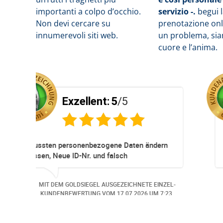
importanti a colpo d’occhio.
servizio -.
b
egui 
Non devi cercare su
prenotazione onli
innumerevoli siti web.
un problema, siam
cuore e l’anima.
5
/5
Exzellent:
5
/5
neller
Super Service. Schnell und unkom
ationen und
r ohne Probleme.
d wurde der
GEZEICHNETE EINZEL-
MIT DEM GOLDSIEGEL AUSGEZEICH
meldet. Auch aus
M
06.07.2026
UM 13:57.
KUNDENBEWERTUNG VOM
30.06.2
i
en.. Freundlich,
Bearbeitungs