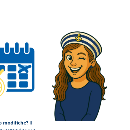
 modifiche?
Il
m si prende cura