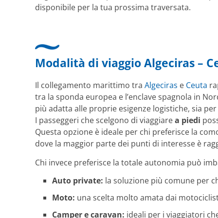
disponibile per la tua prossima traversata.
Modalità di viaggio Algeciras – C
Il collegamento marittimo tra
Algeciras
e
Ceuta
ra
tra la sponda europea e l’enclave spagnola in Nord 
più adatta alle proprie esigenze logistiche, sia pe
I passeggeri che scelgono di viaggiare
a piedi
poss
Questa opzione è ideale per chi preferisce la como
dove la maggior parte dei punti di interesse è r
Chi invece preferisce la totale autonomia può imba
Auto private:
la soluzione più comune per chi 
Moto:
una scelta molto amata dai motociclist
Camper e caravan:
ideali per i viaggiatori c