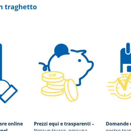
n traghetto
sare online
Prezzi equi e trasparenti –
Domande o
 nel
Nessun trucco, nessuna
nostro tea