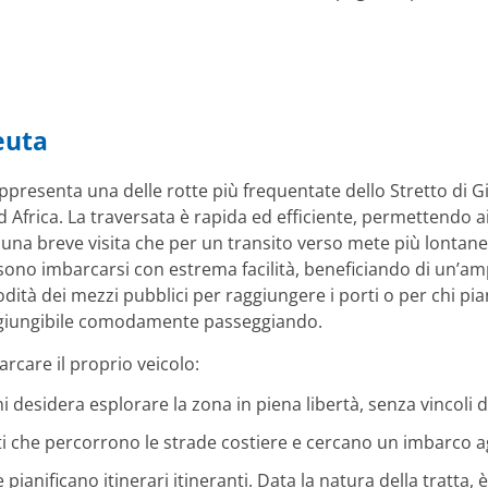
euta
ppresenta una delle rotte più frequentate dello Stretto di G
Africa. La traversata è rapida ed efficiente, permettendo ai 
r una breve visita che per un transito verso mete più lontane
ono imbarcarsi con estrema facilità, beneficiando di un’ampi
dità dei mezzi pubblici per raggiungere i porti o per chi pi
aggiungibile comodamente passeggiando.
rcare il proprio veicolo:
desidera esplorare la zona in piena libertà, senza vincoli di
i che percorrono le strade costiere e cercano un imbarco ag
he pianificano itinerari itineranti. Data la natura della tratt