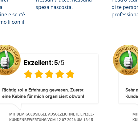
la
spesa nascosta.
di te pers
ne e se c’è
profession
o lì con il
Exzellent:
5
/5
pliziert!
Totz keinem Premium Zuggang hat uns
Umbuchung perfekt und Zeitnah geklapp
obwohl 3 Damen mit unserer Buchung *
beschäftigt waren hat alles geklappt -
NETE EINZEL-
MIT DEM GOLDSIEGEL AUSGEZEICHNETE EI
Danke speziell den 3 Damen!!!
026
UM 14:07.
KUNDENBEWERTUNG VOM
23.06.2026
UM 1