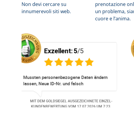
Non devi cercare su
prenotazione onli
innumerevoli siti web.
un problema, siam
cuore e l’anima.
t:
5
/5
Exzellent:
5
/
sioneller
Super Service. Schnell und un
ervationen und
mmer ohne Probleme.
Hund wurde der
 AUSGEZEICHNETE EINZEL-
MIT DEM GOLDSIEGEL AUSGEZ
ngemeldet. Auch aus
 VOM
06.07.2026
UM 13:57.
KUNDENBEWERTUNG VOM
30.
 bei
rufen.. Freundlich,
ge Bearbeitungs