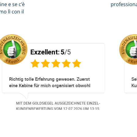
ne e se c’è
profession
o lì con il
5
Exzellent:
5
/5
kompliziert!
Totz keinem Premium Zuggang hat 
Umbuchung perfekt und Zeitnah gekl
obwohl 3 Damen mit unserer Buchun
beschäftigt waren hat alles geklappt
EICHNETE EINZEL-
MIT DEM GOLDSIEGEL AUSGEZEICHNETE
Danke speziell den 3 Damen!!!
06.2026
UM 14:07.
KUNDENBEWERTUNG VOM
23.06.2026