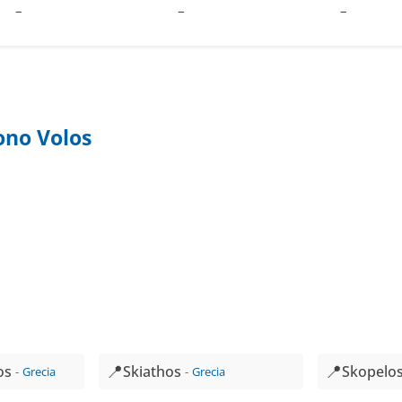
–
–
–
ono Volos
📍
📍
os
Skiathos
Skopelo
Grecia
Grecia