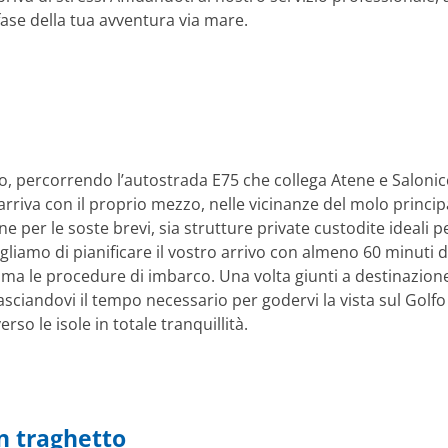
fase della tua avventura via mare.
to, percorrendo l’autostrada E75 che collega Atene e Salonic
rriva con il proprio mezzo, nelle vicinanze del molo princip
e per le soste brevi, sia strutture private custodite ideali p
liamo di pianificare il vostro arrivo con almeno 60 minuti di 
lma le procedure di imbarco. Una volta giunti a destinazione,
sciandovi il tempo necessario per godervi la vista sul Golfo
rso le isole in totale tranquillità.
n traghetto