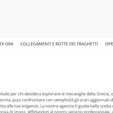
TA ORA
COLLEGAMENTI E ROTTE DEI TRAGHETTI
OPE
ale per chi desidera esplorare le meraviglie della Grecia, 
aforma, puoi confrontare con semplicità gli orari aggiornati
tta alle tue esigenze. La nostra agenzia ti guida nella scelta
va di stress. Affidandoti al nostro servizio professionale, a