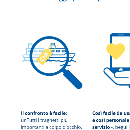
Il confronto è facile:
Così facile da u
un
Tutti i traghetti più
e così personale
importanti a colpo d’occhio.
servizio -.
b
egui 