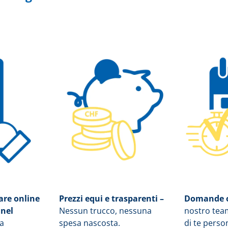
sare online
Prezzi equi e trasparenti –
Domande o
 nel
Nessun trucco, nessuna
nostro tea
la
spesa nascosta.
di te pers