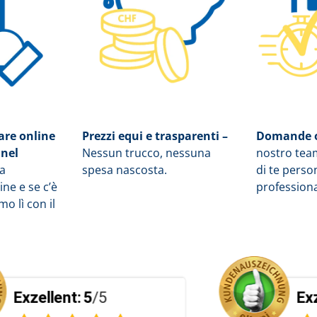
sare online
Prezzi equi e trasparenti –
Domande o
 nel
Nessun trucco, nessuna
nostro tea
la
spesa nascosta.
di te pers
ne e se c’è
profession
o lì con il
Exzellent:
5
/5