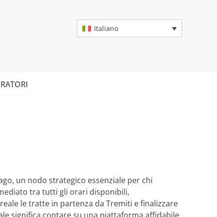
Italiano
RATORI
lago, un nodo strategico essenziale per chi
diato tra tutti gli orari disponibili,
ale le tratte in partenza da Tremiti e finalizzare
nale significa contare su una piattaforma affidabile