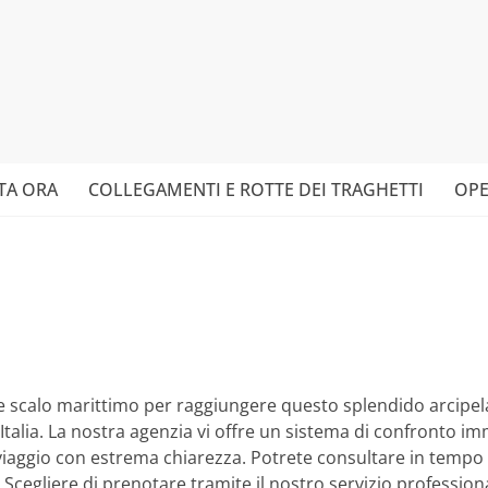
TA ORA
COLLEGAMENTI E ROTTE DEI TRAGHETTI
OPE
pale scalo marittimo per raggiungere questo splendido arcipe
Italia. La nostra agenzia vi offre un sistema di confronto imme
viaggio con estrema chiarezza. Potrete consultare in tempo re
i. Scegliere di prenotare tramite il nostro servizio professio