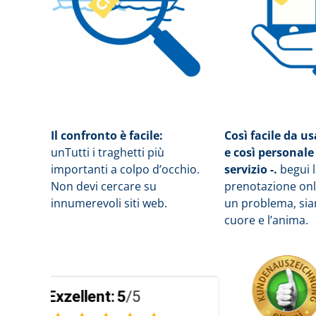
Il confronto è facile:
Così facile da u
un
Tutti i traghetti più
e così personale
importanti a colpo d’occhio.
servizio -.
b
egui 
Non devi cercare su
prenotazione onli
innumerevoli siti web.
un problema, siam
cuore e l’anima.
5
/5
Exzellent:
5
/5