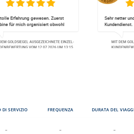
liziert!
Totz keinem Premium Zuggang hat unse
Umbuchung perfekt und Zeitnah geklappt
obwohl 3 Damen mit unserer Buchung **
beschäftigt waren hat alles geklappt -
ETE EINZEL-
MIT DEM GOLDSIEGEL AUSGEZEICHNETE EIN
Danke speziell den 3 Damen!!!
026
UM 14:07.
KUNDENBEWERTUNG VOM
23.06.2026
UM 16
 DI SERVIZIO
FREQUENZA
DURATA DEL VIAGG
–
–
–