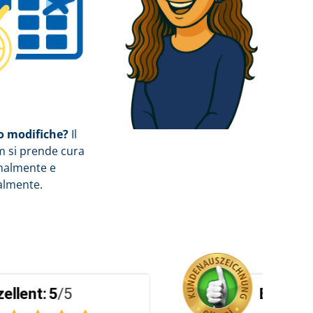
 modifiche?
Il
m si prende cura
onalmente e
almente.
Exzellent:
5
/5