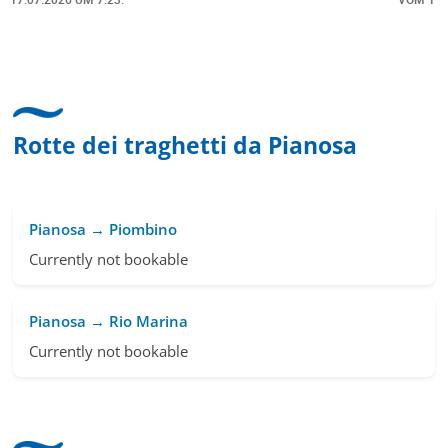
freundlich, unkompliziert und sehr angenehme
uise &
Kommunikation um die Buchung abzuändern. D
nk für
hat mir sehr gefallen und mir richtig Freude
t aus
bereitet. Vielen Dank an alle involvierten
Mitarbeitenden bei Cruise & Ferry Center AG. B
Rotte dei traghetti da Pianosa
Pianosa → Piombino
Currently not bookable
Pianosa → Rio Marina
Currently not bookable