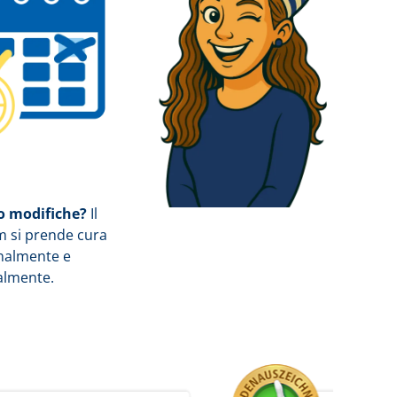
 modifiche?
Il
m si prende cura
onalmente e
almente.