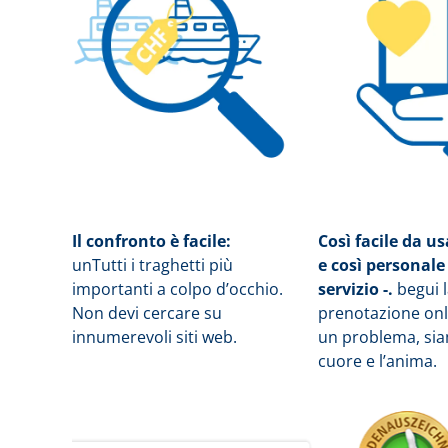
Il confronto è facile:
Così facile da u
un
Tutti i traghetti più
e così personale
importanti a colpo d’occhio.
servizio -.
b
egui 
Non devi cercare su
prenotazione onli
innumerevoli siti web.
un problema, siam
cuore e l’anima.