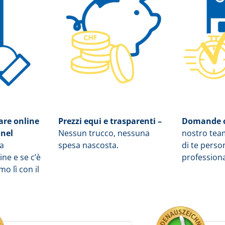
sare online
Prezzi equi e trasparenti –
Domande o
 nel
Nessun trucco, nessuna
nostro tea
la
spesa nascosta.
di te pers
ne e se c’è
profession
o lì con il