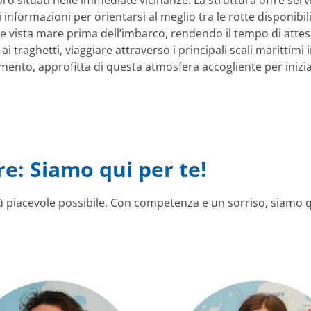
o situati nelle immediate vicinanze. La struttura offre serviz
informazioni per orientarsi al meglio tra le rotte disponibili
e vista mare prima dell’imbarco, rendendo il tempo di atte
 traghetti, viaggiare attraverso i principali scali marittimi 
amento, approfitta di questa atmosfera accogliente per inizia
re: Siamo qui per te!
più piacevole possibile. Con competenza e un sorriso, siamo q