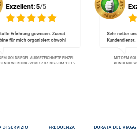
Exzellent:
5
/5
pliziert!
Totz keinem Premium Zuggang hat uns
Umbuchung perfekt und Zeitnah geklapp
obwohl 3 Damen mit unserer Buchung *
beschäftigt waren hat alles geklappt -
NETE EINZEL-
MIT DEM GOLDSIEGEL AUSGEZEICHNETE EI
Danke speziell den 3 Damen!!!
026
UM 14:07.
KUNDENBEWERTUNG VOM
23.06.2026
UM 1
 DI SERVIZIO
FREQUENZA
DURATA DEL VIAGG