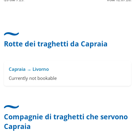
freundlich, unkompliziert und sehr angenehme
se &
Kommunikation um die Buchung abzuändern. Das
 für
hat mir sehr gefallen und mir richtig Freude
us
bereitet. Vielen Dank an alle involvierten
Mitarbeitenden bei Cruise & Ferry Center AG. Bra
Rotte dei traghetti da Capraia
Capraia → Livorno
Currently not bookable
Compagnie di traghetti che servono
Capraia