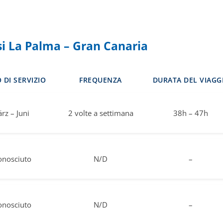
si La Palma – Gran Canaria
 DI SERVIZIO
FREQUENZA
DURATA DEL VIAGG
rz – Juni
2 volte a settimana
38h – 47h
onosciuto
N/D
–
onosciuto
N/D
–